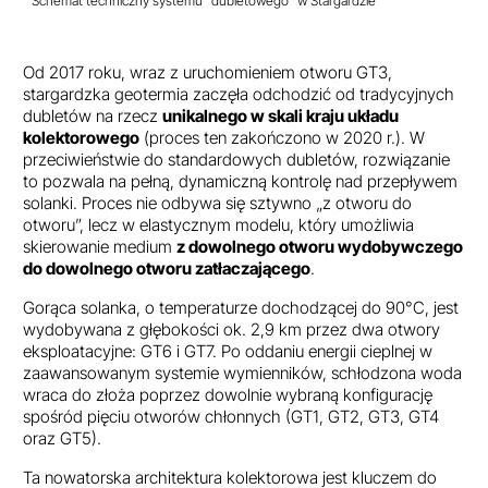
Schemat techniczny systemu "dubletowego" w Stargardzie
Od 2017 roku, wraz z uruchomieniem otworu GT3,
stargardzka geotermia zaczęła odchodzić od tradycyjnych
dubletów na rzecz
unikalnego w skali kraju układu
kolektorowego
(proces ten zakończono w 2020 r.). W
przeciwieństwie do standardowych dubletów, rozwiązanie
to pozwala na pełną, dynamiczną kontrolę nad przepływem
solanki. Proces nie odbywa się sztywno „z otworu do
otworu”, lecz w elastycznym modelu, który umożliwia
skierowanie medium
z dowolnego otworu wydobywczego
do dowolnego otworu zatłaczającego
.
Gorąca solanka, o temperaturze dochodzącej do 90°C, jest
wydobywana z głębokości ok. 2,9 km przez dwa otwory
eksploatacyjne: GT6 i GT7. Po oddaniu energii cieplnej w
zaawansowanym systemie wymienników, schłodzona woda
wraca do złoża poprzez dowolnie wybraną konfigurację
spośród pięciu otworów chłonnych (GT1, GT2, GT3, GT4
oraz GT5).
Ta nowatorska architektura kolektorowa jest kluczem do