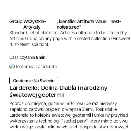
Group:
Wszystkie-
; identifier attribute value: "nest-
Artykuly
nofeatured"
Standard set of clards for Articles collection to be filtered by
Articles Group on any page within nested collection (Finsweet
"List-Nest" solution).
Czas czytania:
8
min.
Geotermie Na Świecie
Larderello: Dolina Diabła i narodziny
światowej geotermii
Podróż do miejsca, gdzie w 1904 roku po raz pierwszy
zapalono żarówki prądem z wnętrza Ziemi. Toskańskie
Larderello to kolebka światowej geotermii i unikalny przykład
wykorzystania technologii "suchej pary", który mimo upływu
wieku wciąż zasila miliony włoskich gospodarstw domowych.